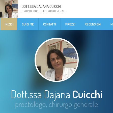
DOTT.SSA DAJANA CUICCHI
PROCTOLOGO, CHIRURGO GENERALE
INIZIO
SU DI ME
CONTATTI
PREZZI
RECENSIONI
M
Dott.ssa Dajana
Cuicchi
proctologo, chirurgo generale