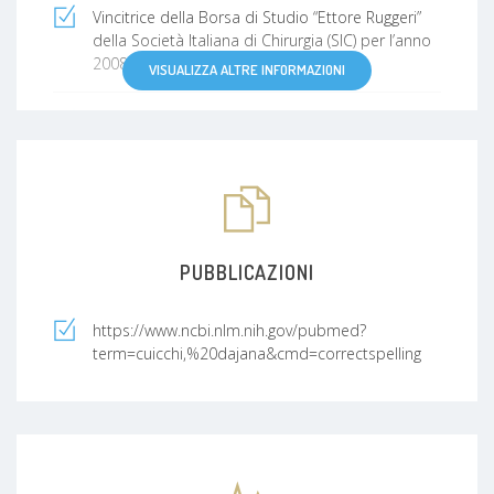
Vincitrice della Borsa di Studio “Ettore Ruggeri”
della Società Italiana di Chirurgia (SIC) per l’anno
2008
VISUALIZZA ALTRE INFORMAZIONI
Vincitrice di assegno di ricerca presso il
Dipartimento di Scienze Chirurgiche ed
Anestesiologiche dell’Alma Mater Studiorum
Università di Bologna dal 9/11/2006
a11’8/11/2008
Vincitrice di borsa di Studio per il Dottorato di
PUBBLICAZIONI
Ricerca in Chirurgia Clinica e Sperimentale
dell’Università degli Studi di Modena e Reggio
https://www.ncbi.nlm.nih.gov/pubmed?
Emilia dal 2008 al 2009
term=cuicchi
,%20dajana&cmd=correctspelling