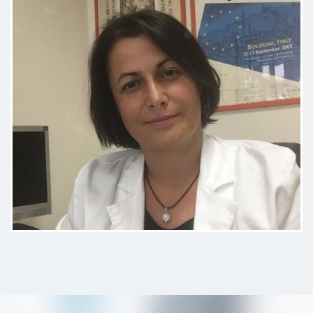
mese dopo che ho fatto la terapia.
Paziente
La dottoressa mi ha messo subito
a mio agio, é dotata di grande
empatia e capacità di ascolto.
Descrive con attenzione ogni
passaggio della visita con chiarezza
e calma prima di procedere. Ha
individuato con precisione dettagli