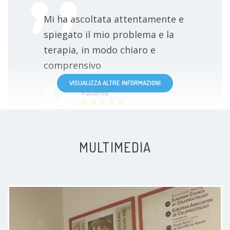
Mi ha ascoltata attentamente e
spiegato il mio problema e la
terapia, in modo chiaro e
comprensivo
VISUALIZZA ALTRE INFORMAZIONI
Paziente
MULTIMEDIA
Dottoressa molto gentile e
preparatissimo mi sono sentita
molto a mio agio e mi ha
tranquillizata mi rivede tra un